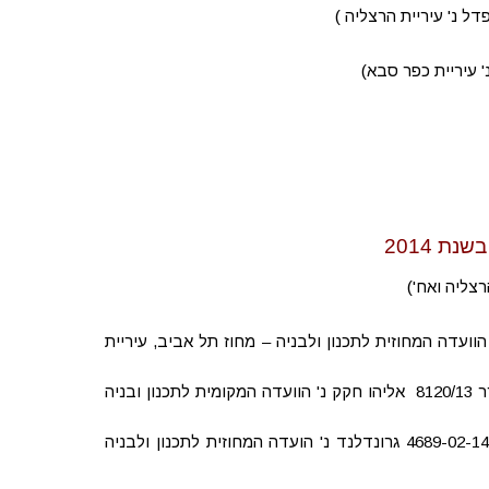
ת 2014
 של הוועדה המחוזית לתכנון ולבניה – מחוז תל אביב, עיריית
ערר(מרכז) 8141/13 עזרא גבריאלי נ' הוועדה המקומית לתכנון ובניה כפר סבא וערר 8120/13 אליהו חקק נ' הוועדה המקומית לתכנון ובניה
עע"מ 6044/14 סמדר גרונדלנד נ' הועדה המחוזית לתכנון ולבניה , מרכז (עת"מ 4689-02-14 גרונדלנד נ' הועדה המחוזית לתכנון ולבניה