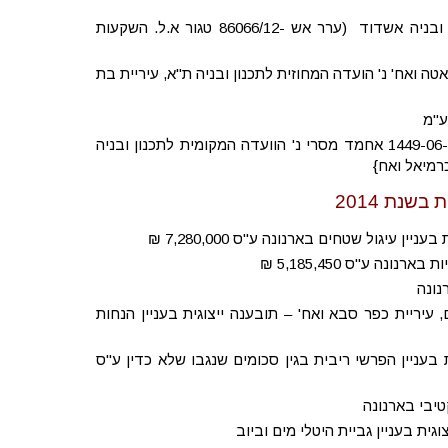
עמ"נ 22527-10-13 טגור א.ל. השקעות ומסחר בע"מ נ' הוועדה המקומית לתכנון ובניה אשדוד (ערר אש -86066/12 טגור א.ל. השקעות
6732/1 ניצה גואטה נ' הוועדה המחוזית לתכנון ובניה (עת"מ 13551-09-12 גואטה ואח' נ' הועדה המחוזית לתכנון ובניה ת"א, עיריית בת
ע"א 6407/14 הוועדה המקומית לתכנון ובניה כרמיאל נ' אחמד מסרי {הפ (חי') 1449-06-09 אחמד מסרי נ' הוועדה המקומית לתכנון ובניה
שנת 2014
ת בת ים, עיריית כפר סבא ואח' – תובענה ייצוגית בעניין הנחות
יצוגית בעניין הפרשי ריבית בגין סכומים שנגבו שלא כדין ע"ס