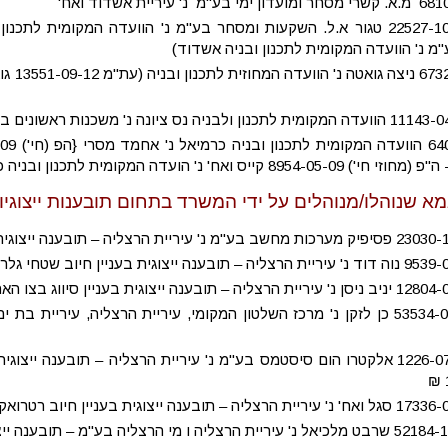
מ נ' הוועדה המקומית לתכנון ובניה אשדוד)
עע"מ 3
895 קייס ואח' נ' הועדה המקומית לתכנון ובניה כרמיאל ואח}
א שנוהלו/מנוהלים על ידי המשרד בתחום תובענות ייצוגיות ב
ת"צ 53534-07-12 כן לזקן נ' מרכז השלטון המקומי, עיריית הרצליה, עיריי
ת"צ 1226-07-13 אלקטרו הום סיסטמס בע"מ נ' עיריית הרצליה – תובענה י