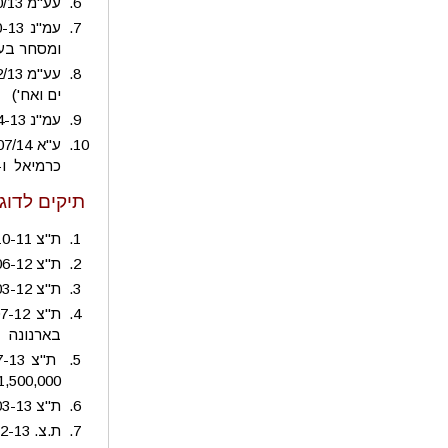
עע"מ 6810/13 מ.א. קשרי מסחר ומועדון ימי בע"מ נ' עיריית אשדוד ואח'
ומסחר בע"
ים ואח')
עמ"נ 11143-04-13 הוועדה המקומית לתכנון ולבניה נס ציונה נ' משכנות ראשונים בע"מ
כרמיאל ו- ה"פ (מחוזי חי') 4-05-09
תיקים לדוגמ
ת"צ 23030-10-11 פסיפיק מערכות מחשב בע"מ נ' עיריית הרצליה – תובענה ייצוגית בעניין עיגול שטחים בארנונה ע"ס 7,280,000 ₪
ת"צ 9539-06-12 נוה דוד נ' עיריית הרצליה – תובענה ייצוגית בעניין חיוב שטחי גלריות בארנונה ע"ס 5,185,450 ₪
ת"צ 12804-03-12 יניב ניסן נ' עיריית הרצליה – תובענה ייצוגית בעניין סיווג בצו הארנונה
בארנונה
1,500,000 ₪
ת"צ 17336-03-13 סגל ואח' נ' עיריית הרצליה – תובענה ייצוגית בעניין חיוב רטרואקטיבי בארנונה
ת.צ. 52184-12-13 שרבט מלכיאל נ' עיריית הרצליה ו מי הרצליה בע"מ – תובענה ייצוגית בעניין גביית היטלי מים וביוב