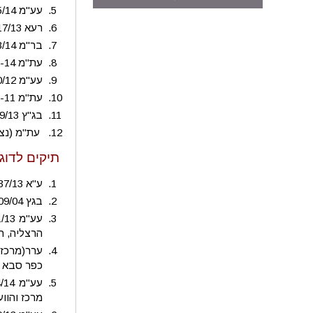
עע"מ 3505/14 אברהם פדל נ' עיריית הרצליה (עת"מ (ת"א) 21836-08-12 אברהם פדל נ' עיריית הרצליה )
רעא 7617/13 חברה קדישא גחש"א כפר סבא נ' עיריית כפר סבא
בר"מ 2613/14 עיריית כפר-סבא נ' ישי רבינוביץ (עמ"נ 30175-05-13 ישי רבינוביץ' נ' עיריית כפר סבא)
עת"מ 20034-06-14 יורם גדיש חב' להנדסה בע"מ נ' עיריית אשדוד ואח'
עע"מ 3440/12 עיריית אשדוד נ' מכשירי תנועה בע"מ
עת"מ 41104-01-11 דמארי נ' עיריית נס ציונה
בג"ץ 6549/13 תנועת אומ"ץ נ' מר שלמה לחיאני, ראש עיריית בת ים ואח'
עת"מ (נצ') 37489-02-14 לשכת עורכי הדין בישראל נ' 
תיקים לדוגמ
ע"א 7137/13 שמואל חורש נ' עיריית הרצליה (ה"פ 1082/08 שמואל חורש נ' עיריית הרצליה ואח')
בגץ 7009/04 עיריית הרצליה נ' היועץ המשפטי לממשלה
הרצליה, ה
כפר סבא
מרכז והוו