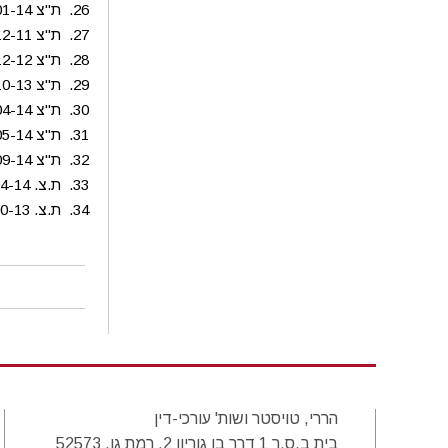
ת"צ 24764-01-14 ש.א.ג ניהול קניונים בע"מ נ' עיריית אשקלון – תובענה ייצוגית בעניין גביית אגרת פינוי אשפה
ת"צ 5609-12-11 אילן עמו נ' מועצה אזורית דרום השרון - תובענה ייצוגית בעניין עיגול שטחים בארנונה
ת"צ 51603-12-12 ליאת היימן נ' עיריית גבעת שמואל - תובענה ייצוגית בעניין גביית ארנונה ואגרת ביוב
ת"צ 19885-10-13 התאחדות התעשיינים בישראל נ' מרכז השלטון המקומי ואח' – תובענה ייצוגית בעניין גביית ארנונה
ת"צ 12235-04-14 איריס מוסקוביץ' נ' הרשות לשמירת הטבע והגנים הלאומיים – תובענה ייצוגית בעניין חיוב אגרות כניסה לאתרים
ת"צ 41205-05-14 רוסק נ' עיריית כפר-סבא - תובענה ייצוגית בעניין ארנונה שטחים משותפים.
ת"צ 48487-09-14 עבד אל פתח נ' עיריית כפר-סבא – תובענה ייצוגית בעילה צרכנית (מתקני מים).
ת.צ. 12235-04-14 איריס מוסקוביץ נ' רשות הטבע והגנים הלאומיים – תובענה בנושא דמי כניסה לשמורות טבע וגנים לאומיים בישראל.
ת.צ. 20357-10-13 אלברט הרוש נ' עיריית כרמיאל – תובענה ייצוגית בנושא יתרות זכות
הררי, טויסטר ושות' עורכי-דין
בית ב.ס.ר 1 דרך בן גוריון 2, רמת גן, 52573