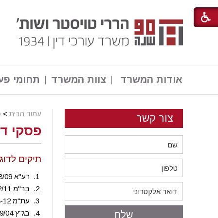
אודות המשרד
צוות המשרד
תחומי פע
עמוד הבית
>
פ
צור קשר
פסקי דין 
תיקים לדוגמ
רע"א 3028/09 עיריית הרצליה נ' עו"ד ברוך טולדנו ואח'
בר"מ 8462/11 מנהל הארנונה בעיריית הרצליה נ' מירב פלקון
עת"מ 34769-04-12 + עע"מ 7330/12 יורשי המנוח שאבי יעקב ז"ל נ' עיריית הרצליה
בג"ץ 7009/04 עיריית הרצליה נ' היועץ המשפטי לממשלה