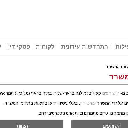
ילות
התחדשות עירונית
לקוחות
פסקי דין
ע
וות המשרד
משרד
 מ-
7 שותפים
פעילים: אילנה בראף-שניר, בתיה בראף (מליכזון) תמר איגר
ם על ידי המשרד
עורכי דין
, בעלי ניסיון, ידע ובקיאות בתחומי המשרד
.
מתמחים, טרום מתמחים וצוות אדמיניסטרטיבי רחב.
השותפים
הצוות