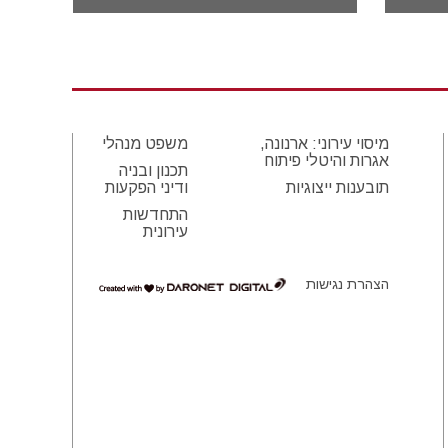
מיסוי עירוני: ארנונה,
משפט מנהלי
אגרות והיטלי פיתוח
תכנון ובניה
תובענות ייצוגיות
ודיני הפקעות
התחדשות
עירונית
הצהרת נגישות
דרונט
דיגיטל
-
בניית
אתרים,
בניית
אתרי
וורדפרס,
בניית