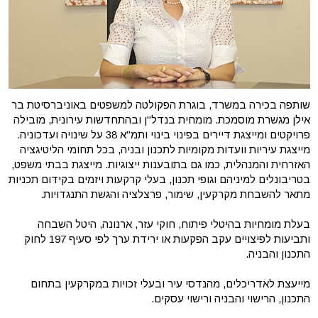
שותפה בכירה במשרד, בוגרת הפקולטה למשפטים באוניברסיטת בר
אילן מגשרת מוסמכת. מומחית בנדל"ן ובהתחדשות עירונית, מובילה
פרויקטים ומייצגת דיירים בפינוי בינוי ותמ"א 38 על שינויה ועדכוניה.
מייצגת עיריות וועדות מקומיות לתכנון ובניה, בכל תחומי הליטיגציה
האזרחית והמנהלית, כמו גם בתובענות ייצוגיות. מייצגת בבתי משפט,
בטריבונלים למיניהם וגופי תכנון, בעלי קרקעות ויזמים בקידום תכניות
מתאר להשבחת מקרקעין, שימור, פרצלציה והגשת התנגדויות.
בעלת מומחיות בהיטלי פיתוח, חוקי עזר, ארנונה, היטל השבחה
ותביעות לפיצויים עקב הפקעות או ירידת ערך לפי סעיף 197 לחוק
התכנון והבניה.
מייעצת לאדריכלים, מהנדסי עיר ובעלי זכויות במקרקעין בתחום
התכנון, הרישוי והבניה ורישוי עסקים.